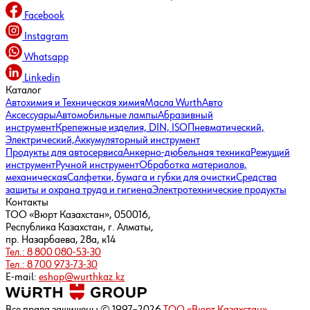
Facebook
Instagram
Whatsapp
Linkedin
Каталог
Автохимия и Техническая химия
Масла Wurth
Авто
Аксессуары
Автомобильные лампы
Абразивный
инструмент
Крепежные изделия, DIN, ISO
Пневматический,
Электрический,
Аккумуляторный инструмент
Продукты для автосервиса
Анкерно-дюбельная техника
Режущий
инструмент
Ручной инструмент
Обработка материалов,
механическая
Салфетки, бумага и губки для очистки
Средства
защиты и охрана труда и гигиена
Электротехнические продукты
Контакты
ТОО «Вюрт Казахстан», 050016,
Республика Казахстан, г. Алматы,
пр. Назарбаева, 28а, к14
Тел.: 8 800 080-53-30
Тел.: 8 700 973-73-30
E-mail:
eshop@wurthkaz.kz
Все права защищены © 1997–2026
ТОО «Вюрт Казахстан»